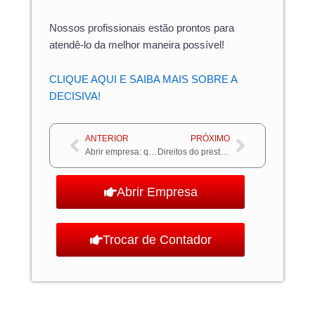
Nossos profissionais estão prontos para
atendê-lo da melhor maneira possível!
CLIQUE AQUI E SAIBA MAIS SOBRE A
DECISIVA!
Anterior
Próximo
ANTERIOR
PRÓXIMO
Abrir empresa: quais os desafios mais comuns?
Direitos do prestador de serviço: quais são?
Abrir Empresa
Trocar de Contador