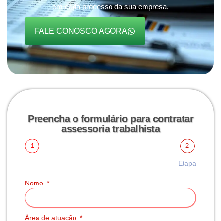
em cada processo da sua empresa.
FALE CONOSCO AGORA
Preencha o formulário para contratar
assessoria trabalhista
1
2
Etapa
Nome
Área de atuação