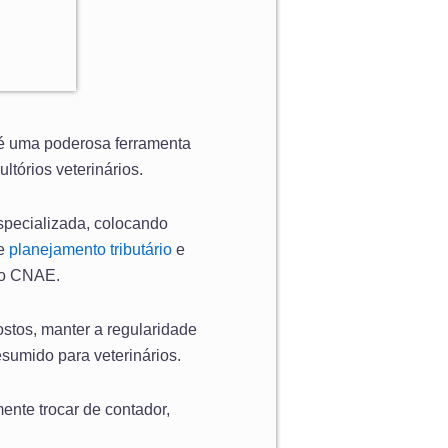
 é uma poderosa ferramenta
tórios veterinários.
especializada, colocando
de
planejamento tributário
e
do CNAE.
postos, manter a regularidade
esumido para veterinários.
ente trocar de contador,