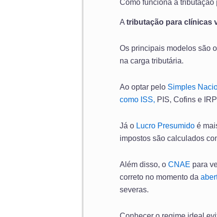
Como funciona a tributação p
A
tributação para clínicas 
Os principais modelos são 
na carga tributária.
Ao optar pelo
Simples Naci
como ISS,
PIS, Cofins e IRP
Já o
Lucro Presumido
é mais
impostos são calculados co
Além disso, o
CNAE
para ve
correto no momento da
aber
severas.
Conhecer o regime ideal ev