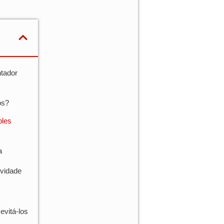
ntador
os?
ples
a
ividade
evitá-los