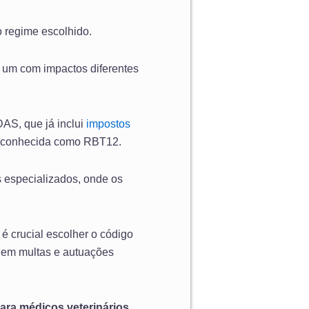
o regime escolhido.
a um com impactos diferentes
DAS, que já inclui
impostos
o, conhecida como RBT12.
s especializados, onde os
 é crucial escolher o código
r em multas e autuações
ara médicos veterinários
.