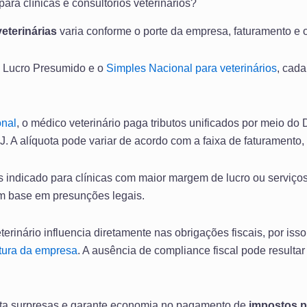
ara clínicas e consultórios veterinários?
veterinárias
varia conforme o porte da empresa, faturamento e 
o Lucro Presumido e o
Simples Nacional para veterinários
, cad
onal
, o médico veterinário paga tributos unificados por meio do 
J.
A alíquota pode variar de acordo com a faixa de faturament
 indicado para clínicas com maior margem de lucro ou serviço
m base em presunções legais.
terinário influencia diretamente nas obrigações fiscais, por isso
tura da empresa
. A ausência de compliance fiscal pode resulta
ita surpresas e garante economia no pagamento de
impostos p