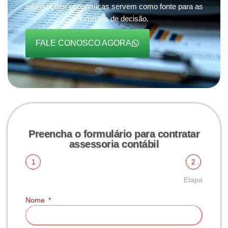
informações econômicas servem como fonte para as
tomadas de decisão.
FALE CONOSCO AGORA
Preencha o formulário para contratar
assessoria contábil
1
2
Etapa
Nome