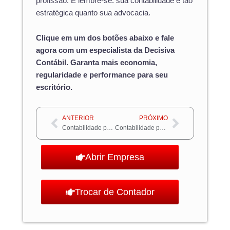
profissão. E lembre-se: sua contabilidade é tão
estratégica quanto sua advocacia.
Clique em um dos botões abaixo e fale
agora com um especialista da Decisiva
Contábil. Garanta mais economia,
regularidade e performance para seu
escritório.
Anterior
Próximo
ANTERIOR
PRÓXIMO
Contabilidade para Psicólogos: Gestão contábil para regularizar ganhos de consultórios de psicologia
Contabilidade para Arquitetos: Otimize sua Gestão Financeira e Pague Menos Impostos
Abrir Empresa
Trocar de Contador