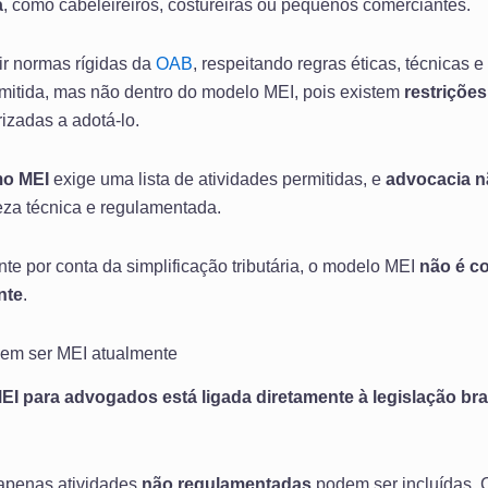
a
, como cabeleireiros, costureiras ou pequenos comerciantes.
ir normas rígidas da
OAB
, respeitando regras éticas, técnicas 
mitida, mas não dentro do modelo MEI, pois existem
restrições
rizadas a adotá-lo.
mo MEI
exige uma lista de atividades permitidas, e
advocacia nã
eza técnica e regulamentada.
te por conta da simplificação tributária, o modelo MEI
não é c
nte
.
em ser MEI atualmente
EI para advogados está ligada diretamente à legislação brasi
 apenas atividades
não regulamentadas
podem ser incluídas.