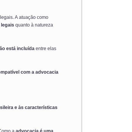
e legais. A atuação como
 legais
quanto à natureza
o está incluída
entre elas
ompatível com a advocacia
leira e às características
 Como a
advocacia é uma