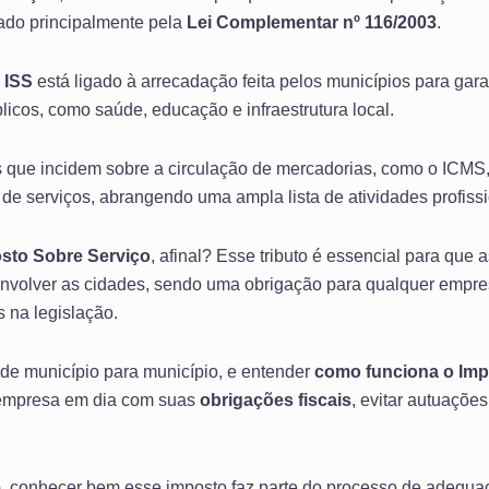
ado principalmente pela
Lei Complementar nº 116/2003
.
 ISS
está ligado à arrecadação feita pelos municípios para gara
icos, como saúde, educação e infraestrutura local.
s que incidem sobre a circulação de mercadorias, como o ICMS
 de serviços, abrangendo uma ampla lista de atividades profissi
osto Sobre Serviço
, afinal? Esse tributo é essencial para que 
envolver as cidades, sendo uma obrigação para qualquer empre
s na legislação.
 de município para município, e entender
como funciona o Imp
 empresa em dia com suas
obrigações fiscais
, evitar autuações
e
, conhecer bem esse imposto faz parte do processo de adequ