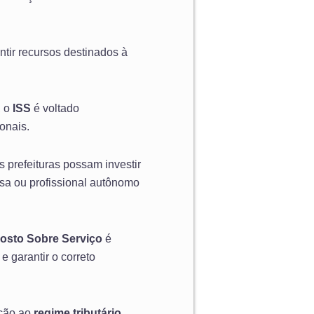
ntir recursos destinados à
, o
ISS
é voltado
onais.
as prefeituras possam investir
sa ou profissional autônomo
osto Sobre Serviço
é
 e garantir o correto
ação ao
regime tributário