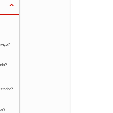
rviço?
ócio?
estador?
ade?