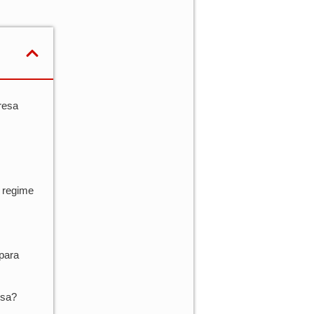
resa
 regime
para
esa?