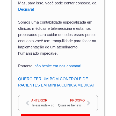
Mas, para isso, você pode contar conosco, da
Decisiva!
Somos uma contabilidade especializada em
clínicas médicas e telemedicina e estamos
preparados para cuidar de todos esses pontos,
enquanto você tem tranquilidade para focar na
implementação de um atendimento
humanizado impecável.
Portanto,
não hesite em nos contatar!
QUERO TER UM BOM CONTROLE DE
PACIENTES EM MINHA CLÍNICA MÉDICA!
Anterior
Próximo
ANTERIOR
PRÓXIMO
Telessaúde – como funciona?
Quais os benefícios da telecirurgia para clínicas médicas?