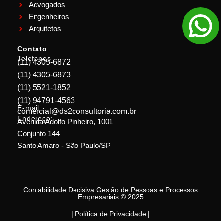
Advogados
Engenheiros
Arquitetos
Contato
Telefones
(11) 4305-6872
(11) 4305-6873
(11) 5521-1852
(11) 94791-4563
E-mail:
comercial@ds2consultoria.com.br
Endereço:
Avenida Adolfo Pinheiro, 1001
Conjunto 144
Santo Amaro - São Paulo/SP
Contabilidade Decisiva Gestão de Pessoas e Processos
Empresariais © 2025
| Política de Privacidade |