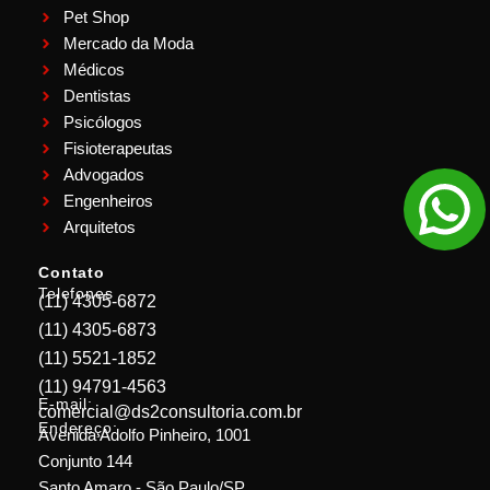
Pet Shop
Mercado da Moda
Médicos
Dentistas
Psicólogos
Fisioterapeutas
Advogados
Engenheiros
Arquitetos
Contato
Telefones
(11) 4305-6872
(11) 4305-6873
(11) 5521-1852
(11) 94791-4563
E-mail:
comercial@ds2consultoria.com.br
Endereço:
Avenida Adolfo Pinheiro, 1001
Conjunto 144
Santo Amaro - São Paulo/SP