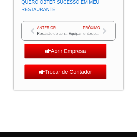
QUERO OBTER SUCESSO EM MEU
RESTAURANTE!
Anterior
Próximo
ANTERIOR
PRÓXIMO
Rescisão de contrato – Como funciona?
Equipamentos para restaurantes: Quais são indispensáveis?
Abrir Empresa
Trocar de Contador