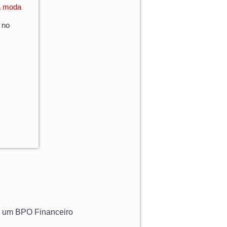
da moda
 no
de um BPO Financeiro