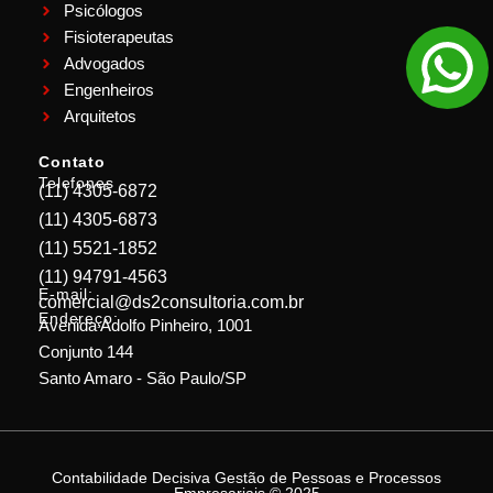
Psicólogos
Fisioterapeutas
Advogados
Engenheiros
Arquitetos
Contato
Telefones
(11) 4305-6872
(11) 4305-6873
(11) 5521-1852
(11) 94791-4563
E-mail:
comercial@ds2consultoria.com.br
Endereço:
Avenida Adolfo Pinheiro, 1001
Conjunto 144
Santo Amaro - São Paulo/SP
Contabilidade Decisiva Gestão de Pessoas e Processos