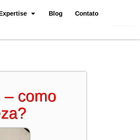
Pesquisar
Expertise
Blog
Contato
s – como
eza?