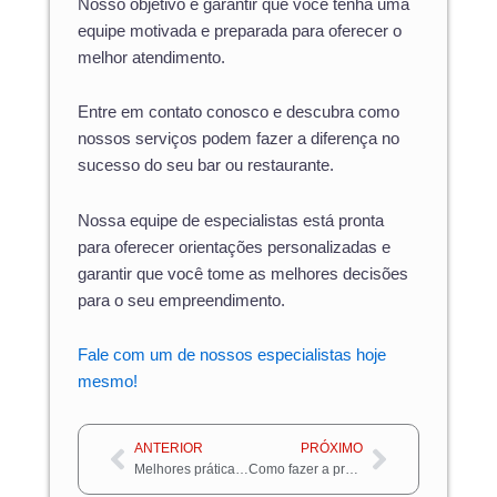
Nosso objetivo é garantir que você tenha uma
equipe motivada e preparada para oferecer o
melhor atendimento.
Entre em contato conosco e descubra como
nossos serviços podem fazer a diferença no
sucesso do seu bar ou restaurante.
Nossa equipe de especialistas está pronta
para oferecer orientações personalizadas e
garantir que você tome as melhores decisões
para o seu empreendimento.
Fale com um de nossos especialistas hoje
mesmo!
Anterior
Próximo
ANTERIOR
PRÓXIMO
Melhores práticas de controle de estoque para restaurantes
Como fazer a precificação de infoproduto em 4 passos simples