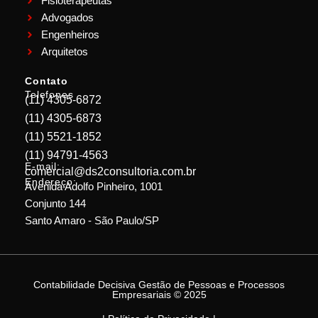
Fisioterapeutas
Advogados
Engenheiros
Arquitetos
Contato
Telefones
(11) 4305-6872
(11) 4305-6873
(11) 5521-1852
(11) 94791-4563
E-mail:
comercial@ds2consultoria.com.br
Endereço:
Avenida Adolfo Pinheiro, 1001
Conjunto 144
Santo Amaro - São Paulo/SP
Contabilidade Decisiva Gestão de Pessoas e Processos
Empresariais © 2025