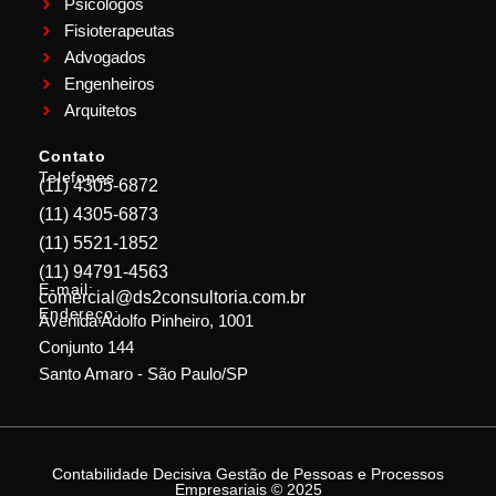
Psicólogos
Fisioterapeutas
Advogados
Engenheiros
Arquitetos
Contato
Telefones
(11) 4305-6872
(11) 4305-6873
(11) 5521-1852
(11) 94791-4563
E-mail:
comercial@ds2consultoria.com.br
Endereço:
Avenida Adolfo Pinheiro, 1001
Conjunto 144
Santo Amaro - São Paulo/SP
Contabilidade Decisiva Gestão de Pessoas e Processos
Empresariais © 2025