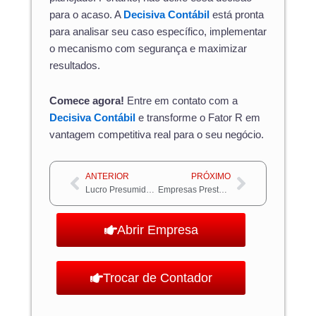
para o acaso. A
Decisiva Contábil
está pronta
para analisar seu caso específico, implementar
o mecanismo com segurança e maximizar
resultados.
Comece agora!
Entre em contato com a
Decisiva Contábil
e transforme o Fator R em
vantagem competitiva real para o seu negócio.
Anterior
Próximo
ANTERIOR
PRÓXIMO
Lucro Presumido ou Simples Nacional Para Serviços Jurídicos
Empresas Prestadoras de Serviços Podem Economizar Com Fator R
Abrir Empresa
Trocar de Contador