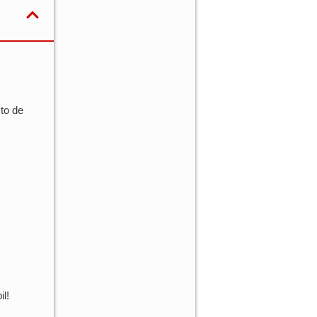
to de
l!