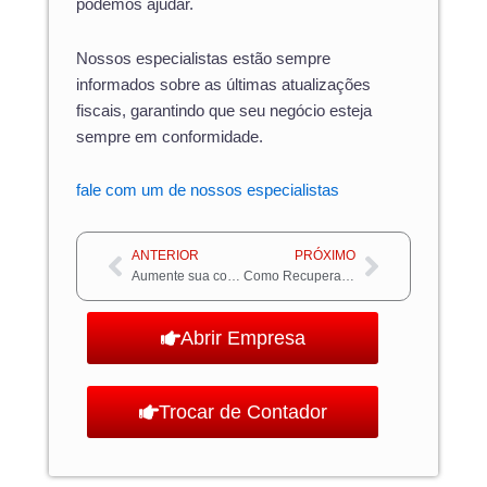
podemos ajudar.
Nossos especialistas estão sempre
informados sobre as últimas atualizações
fiscais, garantindo que seu negócio esteja
sempre em conformidade.
fale com um de nossos especialistas
Anterior
Próximo
ANTERIOR
PRÓXIMO
Aumente sua comissão sobre a venda com programas de afiliados
Como Recuperar Impostos Pagos Indevidamente: Guia Completo
Abrir Empresa
Trocar de Contador