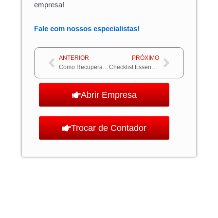
empresa!
Fale com nossos especialistas!
Anterior
Próximo
ANTERIOR
PRÓXIMO
Como Recuperar Impostos Pagos Indevidamente: Guia Completo
Checklist Essencial de Itens de Lanchonete para Montar Seu Negócio
Abrir Empresa
Trocar de Contador