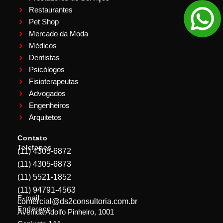
Restaurantes
Pet Shop
Mercado da Moda
Médicos
Dentistas
Psicólogos
Fisioterapeutas
Advogados
Engenheiros
Arquitetos
Contato
Telefones
(11) 4305-6872
(11) 4305-6873
(11) 5521-1852
(11) 94791-4563
E-mail:
comercial@ds2consultoria.com.br
Endereço:
Avenida Adolfo Pinheiro, 1001