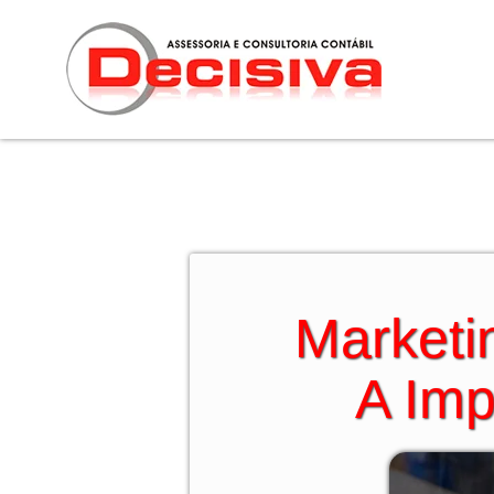
Ir
para
o
conteúdo
Marketi
A Imp