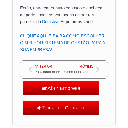
Então, entre em contato conosco e conheça,
de perto, todas as vantagens de ser um
parceiro da
Decisiva
. Esperamos você!
CLIQUE AQUI E SAIBA COMO ESCOLHER
O MELHOR SISTEMA DE GESTÃO PARA A
SUA EMPRESA!
Anterior
Próximo
ANTERIOR
PRÓXIMO
Posicionar marca: como fazer?
Saiba tudo sobre a gestão de folha de pagamentos!
Abrir Empresa
Trocar de Contador