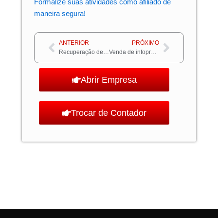
Formalize suas atividades como afiliado de
maneira segura!
Anterior
Próximo
ANTERIOR
PRÓXIMO
Recuperação de impostos: Obtenha de forma fácil!
Venda de infoprodutos: como melhorar em sua rotina?
Abrir Empresa
Trocar de Contador