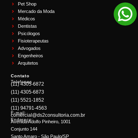
Pet Shop
Mercado da Moda
Médicos
Dentistas
Psicólogos
Fisioterapeutas
Advogados
Engenheiros
Arquitetos
Contato
Telefones
(11) 4305-6872
(11) 4305-6873
(11) 5521-1852
(11) 94791-4563
E-mail:
comercial@ds2consultoria.com.br
Endereço:
Avenida Adolfo Pinheiro, 1001
Conjunto 144
Santo Amaro - São Paulo/SP