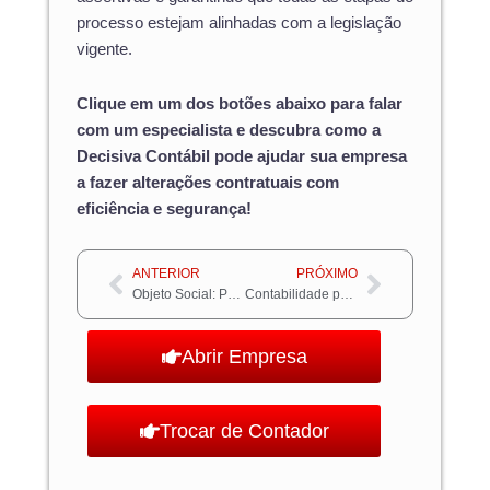
processo estejam alinhadas com a legislação
vigente.
Clique em um dos botões abaixo para falar
com um especialista e descubra como a
Decisiva Contábil pode ajudar sua empresa
a fazer alterações contratuais com
eficiência e segurança!
Anterior
Próximo
ANTERIOR
PRÓXIMO
Objeto Social: Passo a passo para incluir corretamente no contrato social
Contabilidade para engenheiros: Como regularizar ganhos de empresas de engenharia
Abrir Empresa
Trocar de Contador