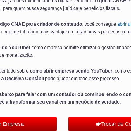
lização dos influenciadores digitais, entender
o que é CNAE
e 
l para quem busca segurança jurídica e benefícios fiscais.
digo CNAE para criador de conteúdo
, você consegue
abrir
r o regime tributário mais vantajoso e atrair novas parcerias com
o do YouTuber
como empresa permite otimizar a gestão financeir
 de monetização.
nder tudo sobre
como abrir empresa sendo YouTuber
, como e
o a
Decisiva Contábil
pode ajudar em todo esse processo.
baixo para falar com um contador ou continue lendo o con
ocê a transformar seu canal em um negócio de verdade.
ir Empresa
Trocar de C