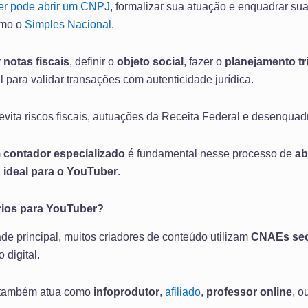
r pode abrir um CNPJ
, formalizar sua atuação e enquadrar s
como o
Simples Nacional
.
r
notas fiscais
, definir o
objeto social
, fazer o
planejamento tr
l para validar transações com autenticidade jurídica.
vita riscos fiscais, autuações da Receita Federal e desenqua
m
contador especializado
é fundamental nesse processo de
ab
 ideal para o YouTuber
.
ios para YouTuber?
de principal, muitos criadores de conteúdo utilizam
CNAEs sec
 digital.
m também atua como
infoprodutor
,
afiliado
,
professor online
, o