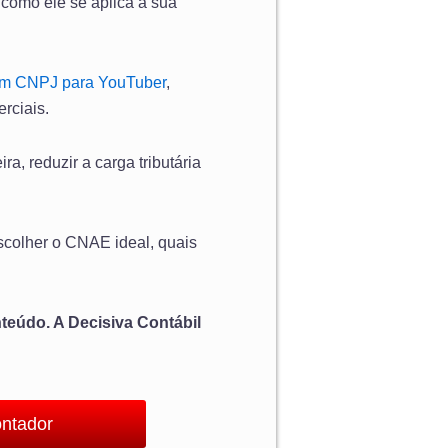
como ele se aplica à sua
 um CNPJ para YouTuber
,
erciais.
a, reduzir a carga tributária
scolher o CNAE ideal, quais
teúdo. A Decisiva Contábil
ontador