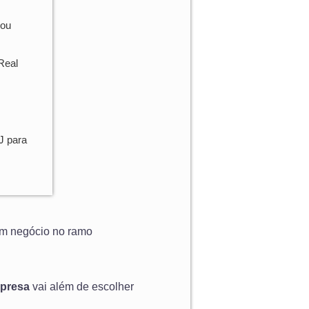
 ou
Real
J para
um negócio no ramo
mpresa
vai além de escolher