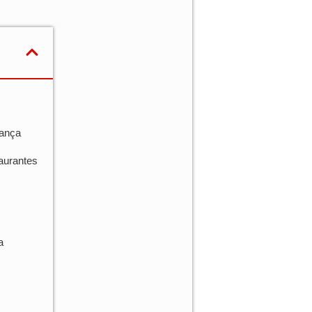
rança
aurantes
a