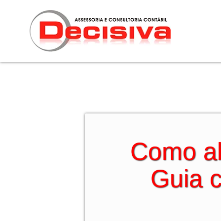
Ir
para
o
conteúdo
Como ab
Guia c