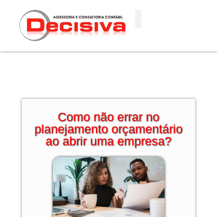
Ir
para
o
conteúdo
Como não errar no
planejamento orçamentário
ao abrir uma empresa?