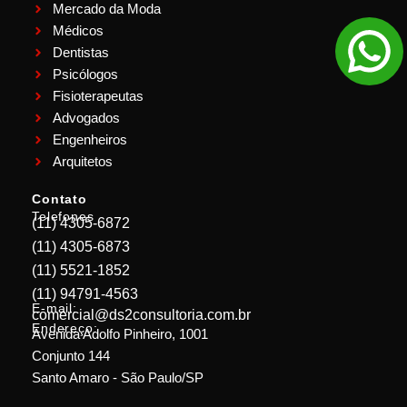
Mercado da Moda
Médicos
Dentistas
Psicólogos
Fisioterapeutas
Advogados
Engenheiros
Arquitetos
Contato
Telefones
(11) 4305-6872
(11) 4305-6873
(11) 5521-1852
(11) 94791-4563
E-mail:
comercial@ds2consultoria.com.br
Endereço:
Avenida Adolfo Pinheiro, 1001
Conjunto 144
Santo Amaro - São Paulo/SP