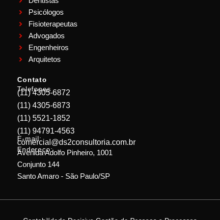
Dentistas
Psicólogos
Fisioterapeutas
Advogados
Engenheiros
Arquitetos
Contato
Telefones
(11) 4305-6872
(11) 4305-6873
(11) 5521-1852
(11) 94791-4563
E-mail:
comercial@ds2consultoria.com.br
Endereço:
Avenida Adolfo Pinheiro, 1001
Conjunto 144
Santo Amaro - São Paulo/SP