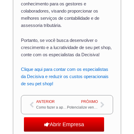
conhecimento para os gestores e
colaboradores, visando proporcionar os
melhores serviços de contabilidade e de
assessoria tributária.
Portanto, se você busca desenvolver o
crescimento e a lucratividade de seu pet shop,
conte com os especialistas da Decisiva!
Clique aqui para contar com os especialistas
da Decisiva e reduzir os custos operacionais
de seu pet shop!
Anterior
Próximo
ANTERIOR
PRÓXIMO
Como fazer a apuração de impostos na prestação de serviços?
Potencialize vendas com o CNAE certo para afiliados
Abrir Empresa