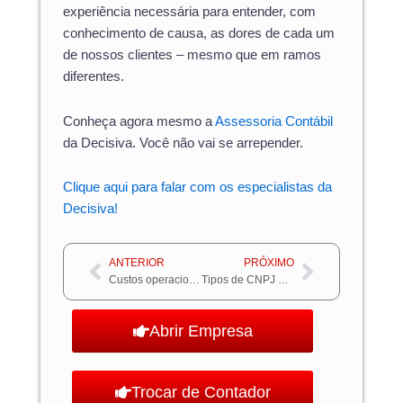
experiência necessária para entender, com
conhecimento de causa, as dores de cada um
de nossos clientes – mesmo que em ramos
diferentes.
Conheça agora mesmo a
Assessoria Contábil
da Decisiva. Você não vai se arrepender.
Clique aqui para falar com os especialistas da
Decisiva!
Anterior
Próximo
ANTERIOR
PRÓXIMO
Custos operacionais: 5 passos para reduzi-los em pet shops
Tipos de CNPJ para afiliados: saiba como escolher
Abrir Empresa
Trocar de Contador