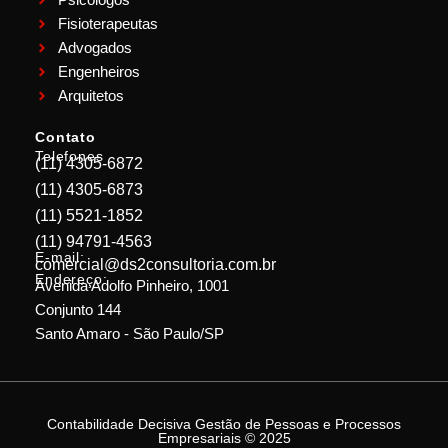
Fisioterapeutas
Advogados
Engenheiros
Arquitetos
Contato
Telefones
(11) 4305-6872
(11) 4305-6873
(11) 5521-1852
(11) 94791-4563
E-mail:
comercial@ds2consultoria.com.br
Endereço:
Avenida Adolfo Pinheiro, 1001
Conjunto 144
Santo Amaro - São Paulo/SP
Contabilidade Decisiva Gestão de Pessoas e Processos
Empresariais © 2025