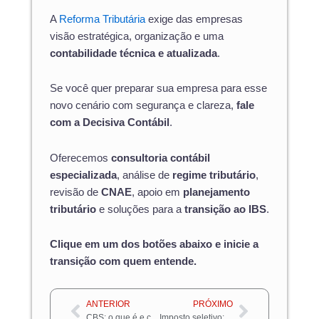
A
Reforma Tributária
exige das empresas
visão estratégica, organização e uma
contabilidade técnica e atualizada
.
Se você quer preparar sua empresa para esse
novo cenário com segurança e clareza,
fale
com a Decisiva Contábil
.
Oferecemos
consultoria contábil
especializada
, análise de
regime tributário
,
revisão de
CNAE
, apoio em
planejamento
tributário
e soluções para a
transição ao IBS
.
Clique em um dos botões abaixo e inicie a
transição com quem entende.
Anterior
Próximo
ANTERIOR
PRÓXIMO
CBS: o que é e como funciona o novo imposto na reforma tributária
Imposto seletivo: entenda o novo tributo da reforma tributária e como ele afeta seu negócio