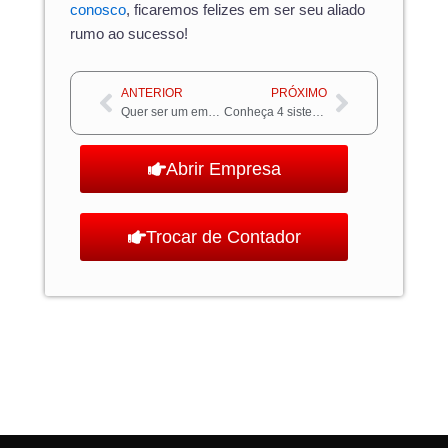
conosco
, ficaremos felizes em ser seu aliado
rumo ao sucesso!
Anterior
Próximo
ANTERIOR
PRÓXIMO
Quer ser um empresário diferenciado? Aprenda como abrir uma loja virtual de roupas!
Conheça 4 sistemas para gerenciar sua loja de roupas!
Abrir Empresa
Trocar de Contador