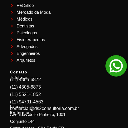
Pet Shop
Mercado da Moda
Médicos
Dentistas
Psicólogos
Fisioterapeutas
Advogados
Engenheiros
Arquitetos
Contato
Telefones
(11) 4305-6872
(11) 4305-6873
(11) 5521-1852
(11) 94791-4563
E-mail:
comercial@ds2consultoria.com.br
Endereço:
Avenida Adolfo Pinheiro, 1001
Conjunto 144