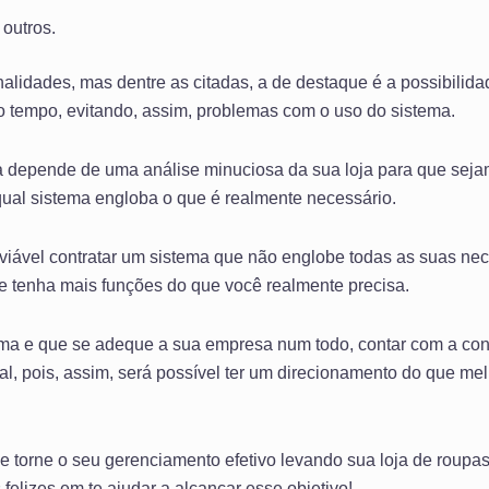
 outros.
nalidades, mas dentre as citadas, a de destaque é a possibilid
 tempo, evitando, assim, problemas com o uso do sistema.
 depende de uma análise minuciosa da sua loja para que sejam 
al sistema engloba o que é realmente necessário.
iável contratar um sistema que não englobe todas as suas ne
e tenha mais funções do que você realmente precisa.
ma e que se adeque a sua empresa num todo, contar com a con
ial, pois, assim, será possível ter um direcionamento do que m
e torne o seu gerenciamento efetivo levando sua loja de roup
felizes em te ajudar a alcançar esse objetivo!