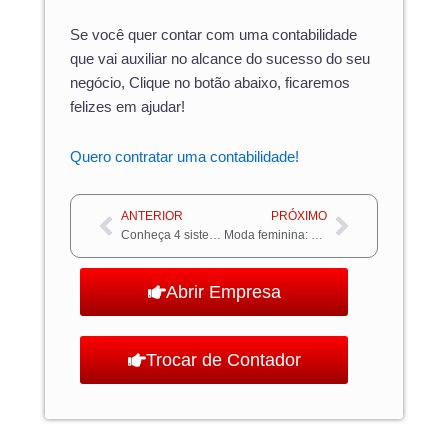
Se você quer contar com uma contabilidade
que vai auxiliar no alcance do sucesso do seu
negócio, Clique no botão abaixo, ficaremos
felizes em ajudar!
Quero contratar uma contabilidade!
Anterior
Próximo
ANTERIOR
PRÓXIMO
Conheça 4 sistemas para gerenciar sua loja de roupas!
Moda feminina: entenda como cada vez mais o público masculino a tem consumido
Abrir Empresa
Trocar de Contador