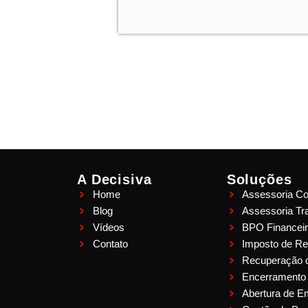
A Decisiva
Soluções
Home
Assessoria Co
Blog
Assessoria Tra
Vídeos
BPO Financei
Contato
Imposto de R
Recuperação de
Encerramento
Abertura de 