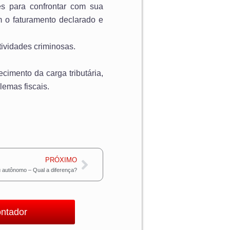
es para confrontar com sua
m o faturamento declarado e
tividades criminosas.
.
imento da carga tributária,
lemas fiscais.
Próximo
PRÓXIMO
 ou autônomo – Qual a diferença?
ontador