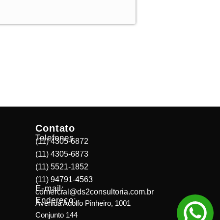
Contato
Telefones
(11) 4305-6872
(11) 4305-6873
(11) 5521-1852
(11) 94791-4563
E-mail:
comercial@ds2consultoria.com.br
Endereço:
Avenida Adolfo Pinheiro, 1001
Conjunto 144