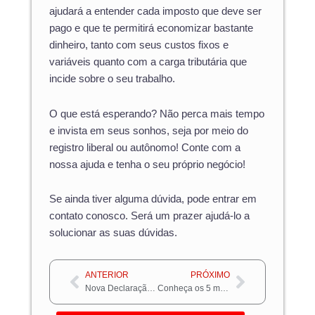
ajudará a entender cada imposto que deve ser
pago e que te permitirá economizar bastante
dinheiro, tanto com seus custos fixos e
variáveis quanto com a carga tributária que
incide sobre o seu trabalho.
O que está esperando? Não perca mais tempo
e invista em seus sonhos, seja por meio do
registro liberal ou autônomo! Conte com a
nossa ajuda e tenha o seu próprio negócio!
Se ainda tiver alguma dúvida, pode entrar em
contato conosco. Será um prazer ajudá-lo a
solucionar as suas dúvidas.
Anterior
Próximo
ANTERIOR
PRÓXIMO
Nova Declaração Receita Federal: E-Financeira
Conheça os 5 melhores sistemas para gerenciar seu restaurante