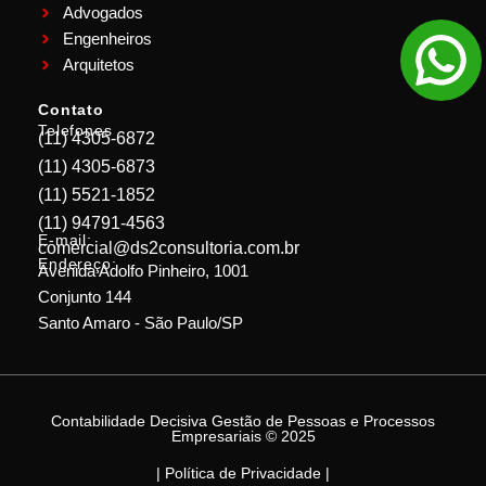
Advogados
Engenheiros
Arquitetos
Contato
Telefones
(11) 4305-6872
(11) 4305-6873
(11) 5521-1852
(11) 94791-4563
E-mail:
comercial@ds2consultoria.com.br
Endereço:
Avenida Adolfo Pinheiro, 1001
Conjunto 144
Santo Amaro - São Paulo/SP
Contabilidade Decisiva Gestão de Pessoas e Processos
Empresariais © 2025
| Política de Privacidade |