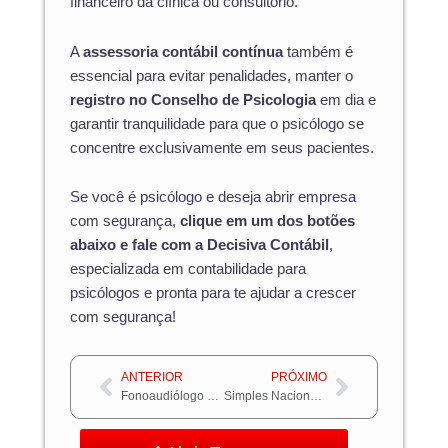
financeiro da clínica ou consultório.
A
assessoria contábil contínua
também é
essencial para evitar penalidades, manter o
registro no Conselho de Psicologia
em dia e
garantir tranquilidade para que o psicólogo se
concentre exclusivamente em seus pacientes.
Se você é psicólogo e deseja abrir empresa
com segurança,
clique em um dos botões
abaixo e fale com a Decisiva Contábil
,
especializada em contabilidade para
psicólogos e pronta para te ajudar a crescer
com segurança!
Anterior
Próximo
ANTERIOR
PRÓXIMO
Fonoaudiólogo pode ser MEI: Descubra se é possível e qual tipo de CNPJ abrir
Simples Nacional para advogados: descubra como ter a menor carga tributária nos serviços advocatícios