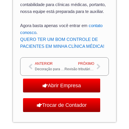
contabilidade para clínicas médicas, portanto,
nossa equipe está preparada para te auxiliar.
Agora basta apenas você entrar em
contato
conosco
.
QUERO TER UM BOM CONTROLE DE
PACIENTES EM MINHA CLÍNICA MÉDICA!
Anterior
Próximo
ANTERIOR
PRÓXIMO
Decoração para clínica médica – qual a ideal?
Revisão tributária: como adequar a sua tributação de forma correta
Abrir Empresa
Trocar de Contador