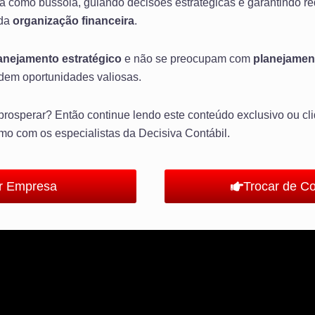
tua como bússola, guiando decisões estratégicas e garantindo 
ida
organização financeira
.
anejamento estratégico
e não se preocupam com
planejament
dem oportunidades valiosas.
prosperar? Então continue lendo este conteúdo exclusivo ou c
mo com os especialistas da Decisiva Contábil.
ir Empresa
Trocar de C