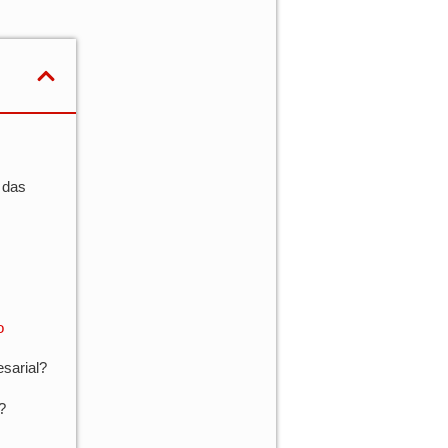
 das
o
sarial?
?