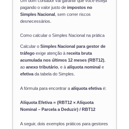
Um bom contador vai garantir que você esteja
pagando o valor justo de
impostos no
Simples Nacional
, sem correr riscos
desnecessários.
Como calcular o Simples Nacional na prática
Calcular o
Simples Nacional para gestor de
tráfego
exige atenção à
receita bruta
acumulada nos últimos 12 meses (RBT12)
,
ao
anexo tributário
, e à
alíquota nominal
e
efetiva
da tabela do Simples.
A fórmula para encontrar a
alíquota efetiva
é:
Alíquota Efetiva = (RBT12 × Alíquota
Nominal – Parcela a Deduzir) / RBT12
A seguir, dois exemplos práticos para gestores