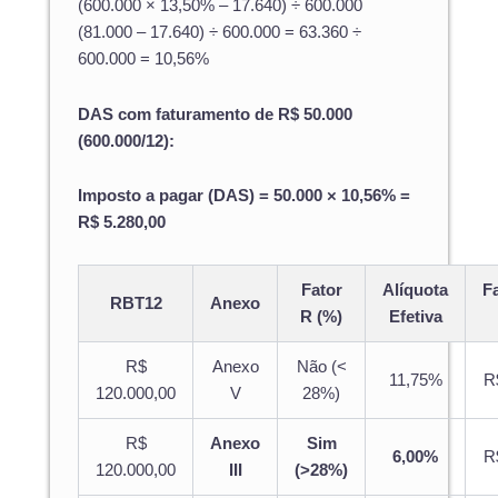
(600.000 × 13,50% – 17.640) ÷ 600.000
(81.000 – 17.640) ÷ 600.000 = 63.360 ÷
600.000 = 10,56%
DAS com faturamento de R$ 50.000
(600.000/12):
Imposto a pagar (DAS) = 50.000 × 10,56% =
R$ 5.280,00
Fator
Alíquota
F
RBT12
Anexo
R (%)
Efetiva
R$
Anexo
Não (<
11,75%
R
120.000,00
V
28%)
R$
Anexo
Sim
6,00%
R
120.000,00
III
(>28%)