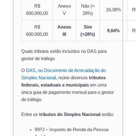
R$
Anexo
Não (<
16,38%
R
600.000,00
V
28%)
R$
Anexo
Sim
9,64%
R
600.000,00
III
(>28%)
Quais tributos estão incluídos no DAS para
gestor de tráfego
O
DAS, ou Documento de Arrecadação do
Simples Nacional
, reúne diversos
tributos
federais, estaduais e municipais
em uma
única guia de pagamento mensal para o gestor
de tráfego.
Entre os
tributos do Simples Nacional
estão:
IRPJ – Imposto de Renda da Pessoa