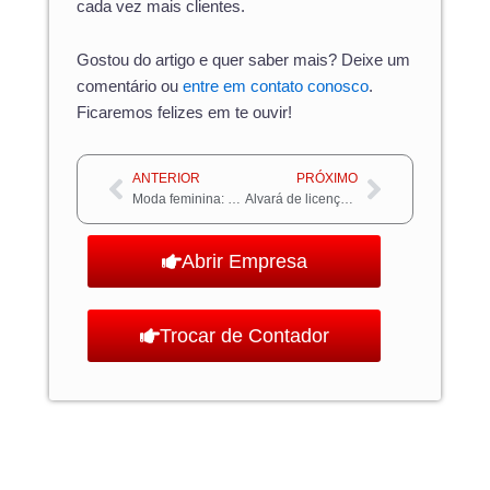
cada vez mais clientes.
Gostou do artigo e quer saber mais? Deixe um
comentário ou
entre em contato conosco
.
Ficaremos felizes em te ouvir!
Anterior
Próximo
ANTERIOR
PRÓXIMO
Moda feminina: entenda como cada vez mais o público masculino a tem consumido
Alvará de licença – Entenda como funciona o processo para conseguir o seu!
Abrir Empresa
Trocar de Contador